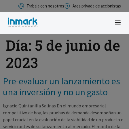
Trabaja con nosotros
Área privada de accionistas
Día:
5 de junio de
2023
Pre-evaluar un lanzamiento es
una inversión y no un gasto
Ignacio Quintanilla Salinas En el mundo empresarial
competitivo de hoy, las pruebas de demanda desempeñan un
papel crucial en la evaluación de la viabilidad de un producto o
servicio antes de su lanzamiento al mercado. El monto de la