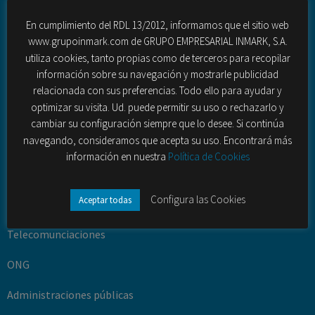
Consultoría y Estudios (Ad Hoc)
En cumplimiento del RDL 13/2012, informamos que el sitio web
www.grupoinmark.com de GRUPO EMPRESARIAL INMARK, S.A.
Gestión de la innovación
utiliza cookies, tanto propias como de terceros para recopilar
información sobre su navegación y mostrarle publicidad
Desarrollo turístico y territorial
relacionada con sus preferencias. Todo ello para ayudar y
Fuerza de ventas externas
optimizar su visita. Ud. puede permitir su uso o rechazarlo y
cambiar su configuración siempre que lo desee. Si continúa
Contact Center (outbound – inbound)
navegando, consideramos que acepta su uso. Encontrará más
información en nuestra
Política de Cookies
Sectores
Configura las Cookies
Aceptar todas
Banca y seguros
Telecomunciaciones
ONG
Administraciones públicas