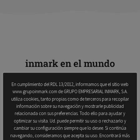
inmark en el mundo
COMPRUEBA DÓNDE PUEDES ENCONTRARNOS
En cumplimiento del RDL 13/2012, informamos que el sitio web
www.grupoinmark.com de GRUPO EMPRESARIAL INMARK, S.A.
utiliza cookies, tanto propias como de terceros para recopilar
EUROPA
información sobre su navegación y mostrarle publicidad
relacionada con sus preferencias. Todo ello para ayudar y
España
| Madrid
optimizar su visita. Ud. puede permitir su uso o rechazarlo y
cambiar su configuración siempre que lo desee. Si continúa
navegando, consideramos que acepta su uso. Encontrará más
España
| Barcelona