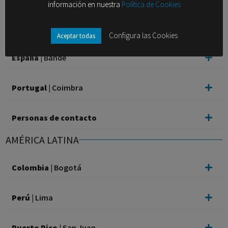
información en nuestra
Política de Cookies
España
| Sevilla
Configura las Cookies
Aceptar todas
España
| Bande
Portugal
| Coimbra
Personas de contacto
AMÉRICA LATINA
Colombia
| Bogotá
Perú
| Lima
Puerto Rico
| San Juan