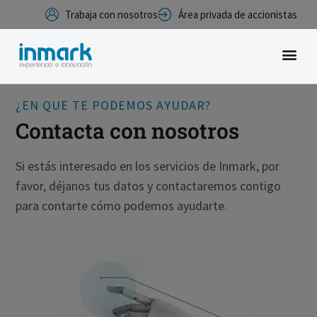
Trabaja con nosotros
Área privada de accionistas
¿EN QUE TE PODEMOS AYUDAR?
Contacta con nosotros
Si estás interesado en los servicios de Inmark, por
favor, déjanos tus datos y contactaremos contigo
para contarte cómo podemos ayudarte.