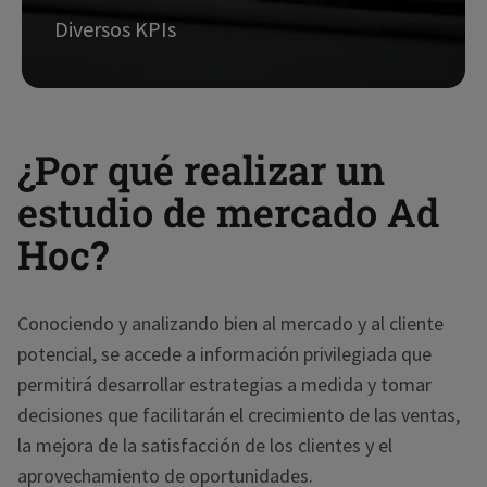
Diversos KPIs
Indicadores clave que permiten la medición de
¿Por qué realizar un
actividades, rendimiento y progreso en tiempo
estudio de mercado Ad
real dentro de un negocio, así como la toma de
decisiones, también en tiempo real.
Hoc?
solicitar info
Conociendo y analizando bien al mercado y al cliente
potencial, se accede a información privilegiada que
permitirá desarrollar estrategias a medida y tomar
decisiones que facilitarán el crecimiento de las ventas,
la mejora de la satisfacción de los clientes y el
aprovechamiento de oportunidades.