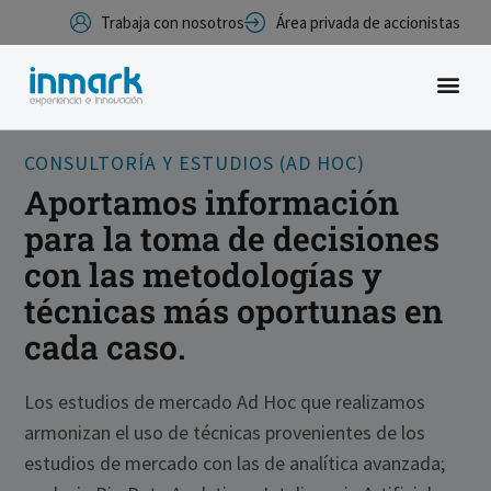
Trabaja con nosotros
Área privada de accionistas
CONSULTORÍA Y ESTUDIOS (AD HOC)
Aportamos información
para la toma de decisiones
con las metodologías y
técnicas más oportunas en
cada caso.
Los estudios de mercado Ad Hoc que realizamos
armonizan el uso de técnicas provenientes de los
estudios de mercado con las de analítica avanzada;