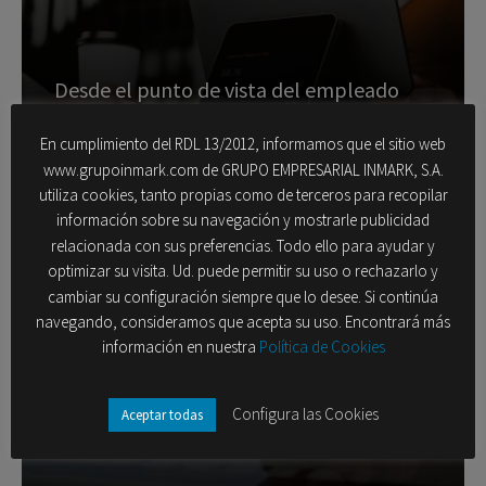
Desde el punto de vista del empleado
En cumplimiento del RDL 13/2012, informamos que el sitio web
www.grupoinmark.com de GRUPO EMPRESARIAL INMARK, S.A.
utiliza cookies, tanto propias como de terceros para recopilar
EX (Experiencia del empleado): la satisfacción
información sobre su navegación y mostrarle publicidad
del empleado aumenta en cinco veces más la
relacionada con sus preferencias. Todo ello para ayudar y
satisfacción del cliente
optimizar su visita. Ud. puede permitir su uso o rechazarlo y
Análisis del Clima Laboral
cambiar su configuración siempre que lo desee. Si continúa
navegando, consideramos que acepta su uso. Encontrará más
Posicionamiento comercial omnicanal
información en nuestra
Política de Cookies
desempeño de los equipos
Configura las Cookies
Aceptar todas
solicitar info