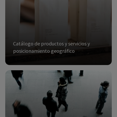
Benchmarking en diferentes aspectos (cubos
analíticos)
Análisis reputacional
Optimización de la marca
Catálogo de productos y servicios y
posicionamiento geográfico
solicitar info
Identificación de oportunidades
Ajuste de la oferta a la demanda e incluso
generación de demanda
Posicionamiento comercial omnicanal
Análisis de Precios