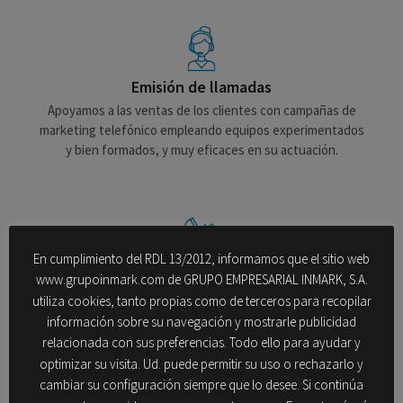
solicitar info
Emisión de llamadas
Apoyamos a las ventas de los clientes con campañas de
marketing telefónico empleando equipos experimentados
y bien formados, y muy eficaces en su actuación.
En cumplimiento del RDL 13/2012, informamos que el sitio web
Recepción de llamadas
www.grupoinmark.com de GRUPO EMPRESARIAL INMARK, S.A.
Atendemos llamadas de atención de nuestros clientes para
utiliza cookies, tanto propias como de terceros para recopilar
suministrar información, como soporte ténico, toma de
información sobre su navegación y mostrarle publicidad
pedidos, etc.
relacionada con sus preferencias. Todo ello para ayudar y
optimizar su visita. Ud. puede permitir su uso o rechazarlo y
cambiar su configuración siempre que lo desee. Si continúa