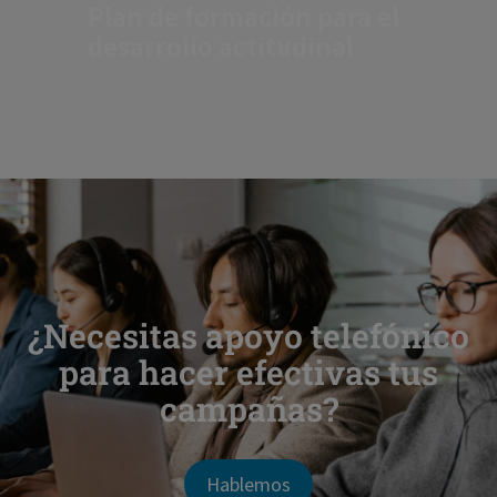
Plan de formación para el
desarrollo actitudinal
¿Necesitas apoyo telefónico
para hacer efectivas tus
campañas?
Hablemos