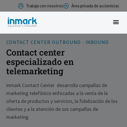
Trabaja con nosotros
Área privada de accionistas
CONTACT CENTER OUTBOUND - INBOUND
Contact center
especializado en
telemarketing
inmark Contact Center desarrolla campañas de
marketing telefónico enfocadas a la venta de la
oferta de productos y servicios, la fidelización de los
clientes y a la atención de sus campañas de
marketing.