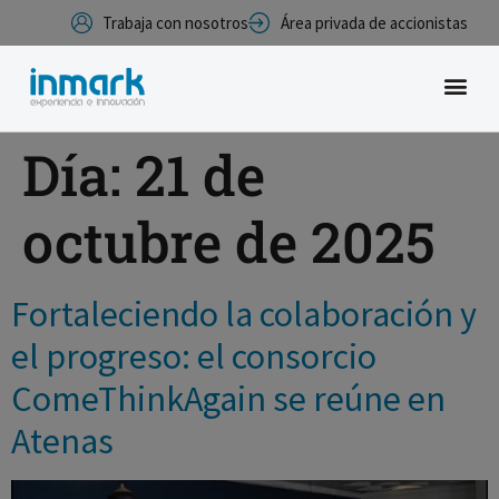
Trabaja con nosotros
Área privada de accionistas
Día:
21 de
octubre de 2025
Fortaleciendo la colaboración y
el progreso: el consorcio
ComeThinkAgain se reúne en
Atenas