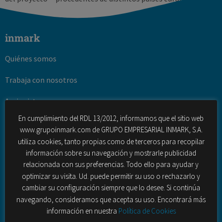
inmark
Quiénes somos
Trabaja con nosotros
Accionistas
En cumplimiento del RDL 13/2012, informamos que el sitio web
Oficinas
www.grupoinmark.com de GRUPO EMPRESARIAL INMARK, S.A.
utiliza cookies, tanto propias como de terceros para recopilar
Casos de éxito
información sobre su navegación y mostrarle publicidad
relacionada con sus preferencias. Todo ello para ayudar y
Oferta
optimizar su visita. Ud. puede permitir su uso o rechazarlo y
cambiar su configuración siempre que lo desee. Si continúa
Investigación de Mercado Multicliente
navegando, consideramos que acepta su uso. Encontrará más
información en nuestra
Política de Cookies
Consultoría y Estudios (Ad Hoc)