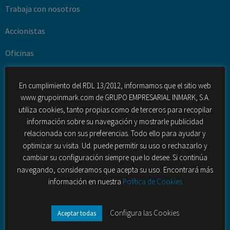
Trabaja con nosotros
Accionistas
Oficinas
Casos de éxito
En cumplimiento del RDL 13/2012, informamos que el sitio web
www.grupoinmark.com de GRUPO EMPRESARIAL INMARK, S.A.
Oferta
utiliza cookies, tanto propias como de terceros para recopilar
información sobre su navegación y mostrarle publicidad
Investigación de Mercado Multicliente
relacionada con sus preferencias. Todo ello para ayudar y
Consultoría y Estudios (Ad Hoc)
optimizar su visita. Ud. puede permitir su uso o rechazarlo y
cambiar su configuración siempre que lo desee. Si continúa
Gestión de la innovación
navegando, consideramos que acepta su uso. Encontrará más
información en nuestra
Política de Cookies
Desarrollo turístico y territorial
Fuerza de ventas externas
Configura las Cookies
Aceptar todas