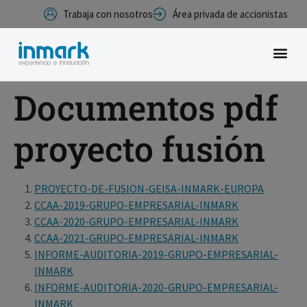
Trabaja con nosotros
Área privada de accionistas
Documentos pdf
proyecto fusión
PROYECTO-DE-FUSION-GEISA-INMARK-EUROPA
CCAA-2019-GRUPO-EMPRESARIAL-INMARK
CCAA-2020-GRUPO-EMPRESARIAL-INMARK
CCAA-2021-GRUPO-EMPRESARIAL-INMARK
INFORME-AUDITORIA-2019-GRUPO-EMPRESARIAL-
INMARK
INFORME-AUDITORIA-2020-GRUPO-EMPRESARIAL-
INMARK