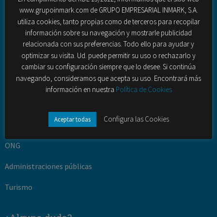
www.grupoinmark.com de GRUPO EMPRESARIAL INMARK, S.A.
Desarrollo turístico y territorial
utiliza cookies, tanto propias como de terceros para recopilar
información sobre su navegación y mostrarle publicidad
Fuerza de ventas externas
relacionada con sus preferencias. Todo ello para ayudar y
optimizar su visita. Ud. puede permitir su uso o rechazarlo y
Contact Center (outbound – inbound)
cambiar su configuración siempre que lo desee. Si continúa
navegando, consideramos que acepta su uso. Encontrará más
Sectores
información en nuestra
Política de Cookies
Banca y seguros
Configura las Cookies
Aceptar todas
Telecomunciaciones
ONG
Administraciones públicas
Turismo