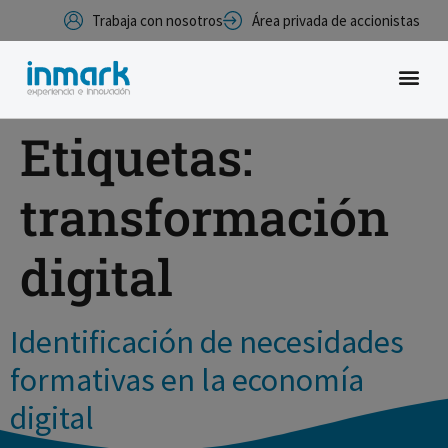
Trabaja con nosotros
Área privada de accionistas
Etiquetas:
transformación
digital
Identificación de necesidades
formativas en la economía
digital