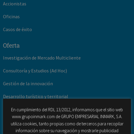
Accionistas
Oficinas
Casos de éxito
Oferta
Investigación de Mercado Multicliente
Consultoría y Estudios (Ad Hoc)
Gestión de la innovación
Desarrollo turístico y territorial
Fuerza de ventas externas
En cumplimiento del RDL 13/2012, informamos que el sitio web
www.grupoinmark.com de GRUPO EMPRESARIAL INMARK, S.A.
Contact Center (outbound – inbound)
utiliza cookies, tanto propias como de terceros para recopilar
información sobre su navegación y mostrarle publicidad