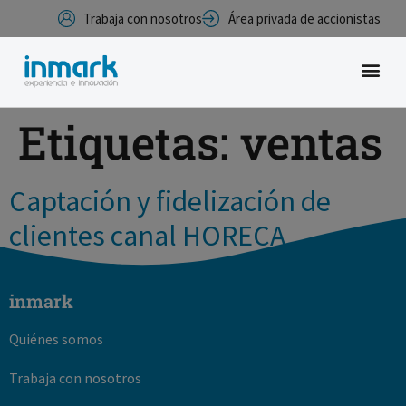
Trabaja con nosotros
Área privada de accionistas
Etiquetas:
ventas
Captación y fidelización de
clientes canal HORECA
inmark
Quiénes somos
Trabaja con nosotros