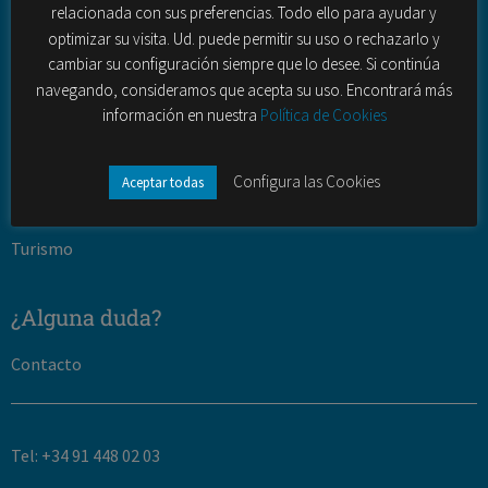
Sectores
relacionada con sus preferencias. Todo ello para ayudar y
optimizar su visita. Ud. puede permitir su uso o rechazarlo y
Banca y seguros
cambiar su configuración siempre que lo desee. Si continúa
navegando, consideramos que acepta su uso. Encontrará más
Telecomunciaciones
información en nuestra
Política de Cookies
ONG
Configura las Cookies
Aceptar todas
Administraciones públicas
Turismo
¿Alguna duda?
Contacto
Tel: +34 91 448 02 03