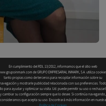
 Ana Vaduva como responsable del Área de Cumplimiento
En cumplimiento del RDL 13/2012, informamos que el sitio web
nal, pero ya con una dilatada carrera vinculada con estos dos
ww.grupoinmark.com de GRUPO EMPRESARIAL INMARK, S.A. utiliza cookie
ganización.
tanto propias como de terceros para recopilar información sobre su
navegación y mostrarle publicidad relacionada con sus preferencias. Tod
recientes exigencias normativas a las que se somete a las
llo para ayudar y optimizar su visita. Ud. puede permitir su uso o rechazar
y cambiar su configuración siempre que lo desee. Si continúa navegando,
comprometiendo en materia de sostenibilidad. En este
consideramos que acepta su uso. Encontrará más información en nuestr
saliente que nos permita, desde la propia experiencia de
Política de Cookies