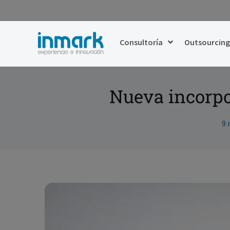
Consultoría
Outsourcin
Nueva incorp
9 