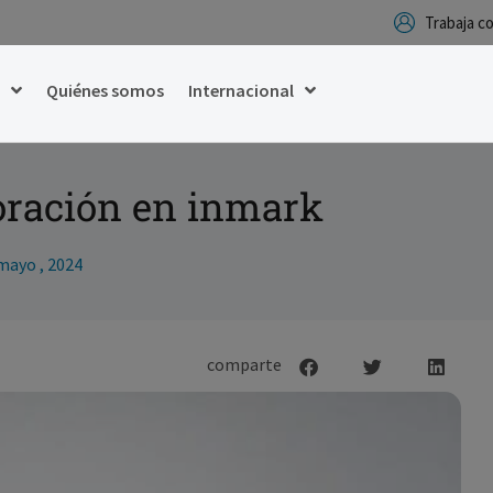
Trabaja 
g
Quiénes somos
Internacional
oración en inmark
mayo , 2024