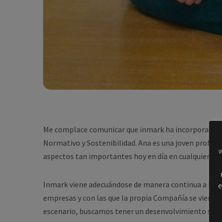
Me complace comunicar que inmark ha incorporado a
Normativo y Sostenibilidad. Ana es una joven profesio
w
aspectos tan importantes hoy en día en cualquier or
Inmark viene adecuándose de manera continua a las c
e
empresas y con las que la propia Compañía se viene 
escenario, buscamos tener un desenvolvimiento sobre