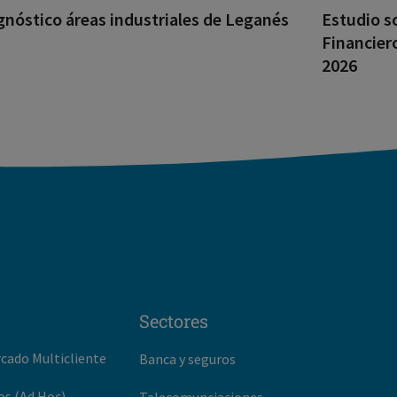
gnóstico áreas industriales de Leganés
Estudio s
Financier
2026
Sectores
rcado Multicliente
Banca y seguros
os (Ad Hoc)
Telecomunciaciones