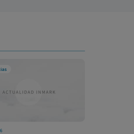
ias
26