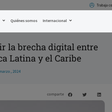
Trabaja 
g
Quiénes somos
Internacional
 la brecha digital entre
a Latina y el Caribe
marzo , 2024