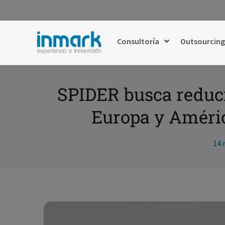
Consultoría
Outsourcin
SPIDER busca reducir
Europa y Améric
14 