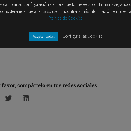
y cambiar su configuración siempre que lo desee. Si continúa navegando,
 Latina y el Caribe.
consideramos que acepta su uso. Encontrará más información en nuestr
Política de Cookies
onsultar el artículo
en el Diario La Razón.
Configura las Cookies
Aceptar todas
r favor, compártelo en tus redes sociales