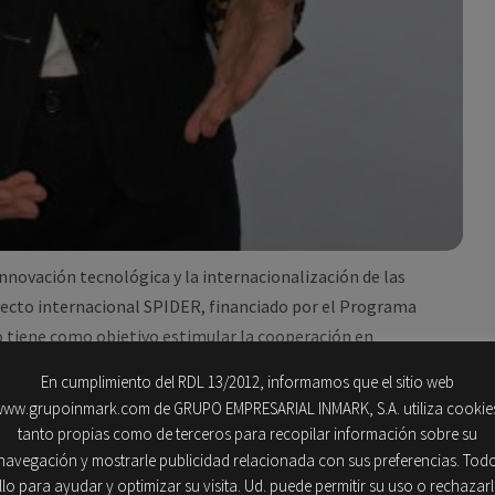
nnovación tecnológica y la internacionalización de las
oyecto internacional SPIDER, financiado por el Programa
 tiene como objetivo estimular la cooperación en
ca y el Caribe para avanzar en la transformación digital y el
En cumplimiento del RDL 13/2012, informamos que el sitio web
ww.grupoinmark.com de GRUPO EMPRESARIAL INMARK, S.A. utiliza cookie
tanto propias como de terceros para recopilar información sobre su
vación y coordinadora del proyecto, explica en este artículo
navegación y mostrarle publicidad relacionada con sus preferencias. Tod
llo para ayudar y optimizar su visita. Ud. puede permitir su uso o rechazar
provechar el potencial de la red BELLA y reducir la brecha