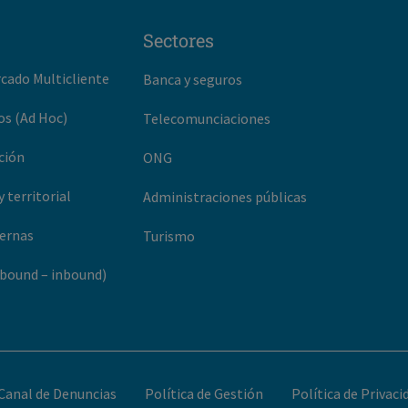
Sectores
rcado Multicliente
Banca y seguros
os (Ad Hoc)
Telecomunciaciones
ción
ONG
y territorial
Administraciones públicas
ternas
Turismo
bound – inbound)
Canal de Denuncias
Política de Gestión
Política de Privaci