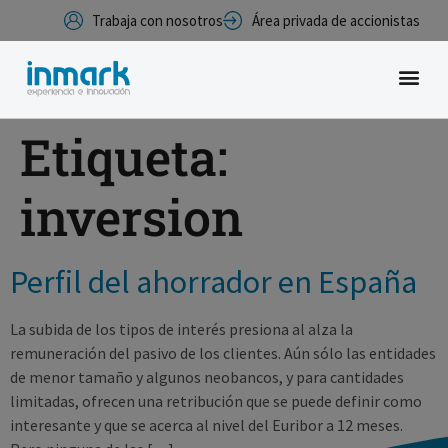
Trabaja con nosotros
Área privada de accionistas
Etiqueta:
inversion
Perfil del ahorrador en España
La subida de los tipos de interés presiona al alza la
remuneración del pasivo de los clientes. Aún sólo las entidades
de menor tamaño y algunos neobancos, y para cantidades
limitadas, ofrecen una retribución que se puede definir como
interesante y que se acerca al nivel del Euribor a 12 meses.