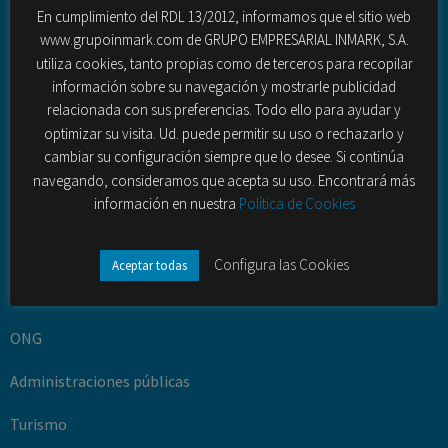
En cumplimiento del RDL 13/2012, informamos que el sitio web
Gestión de la innovación
www.grupoinmark.com de GRUPO EMPRESARIAL INMARK, S.A.
utiliza cookies, tanto propias como de terceros para recopilar
Desarrollo turístico y territorial
información sobre su navegación y mostrarle publicidad
relacionada con sus preferencias. Todo ello para ayudar y
Fuerza de ventas externas
optimizar su visita. Ud. puede permitir su uso o rechazarlo y
Contact Center (outbound – inbound)
cambiar su configuración siempre que lo desee. Si continúa
navegando, consideramos que acepta su uso. Encontrará más
información en nuestra
Política de Cookies
Sectores
Banca y seguros
Configura las Cookies
Aceptar todas
Telecomunciaciones
ONG
Administraciones públicas
Turismo