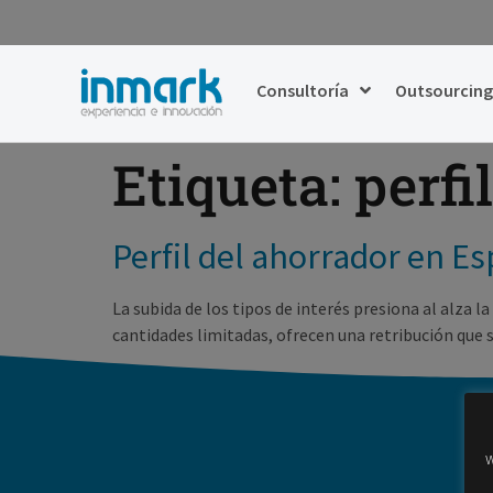
Consultoría
Outsourcin
Etiqueta:
perfi
Perfil del ahorrador en E
La subida de los tipos de interés presiona al alza 
cantidades limitadas, ofrecen una retribución que s
w