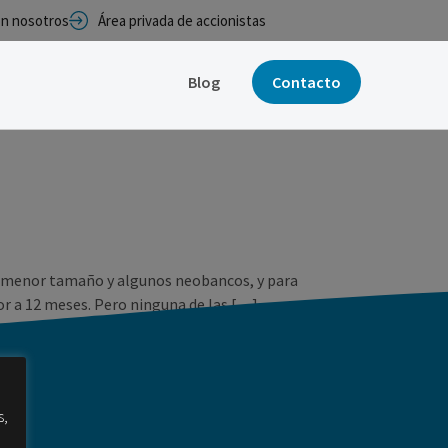
con nosotros
Área privada de accionistas
Blog
Contacto
 de menor tamaño y algunos neobancos, y para
bor a 12 meses. Pero ninguna de las […]
s,