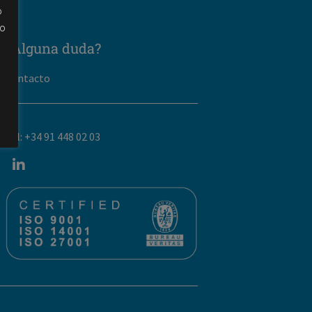
o
lo
¿Alguna duda?
a
Contacto
Tel: +34 91 448 02 03