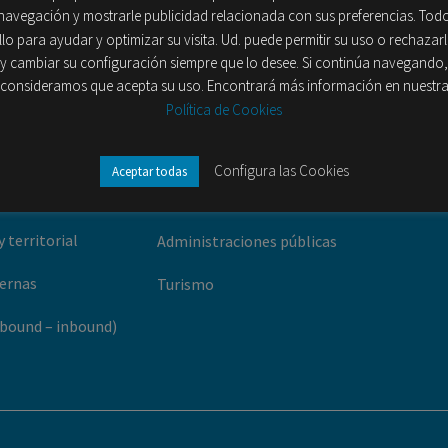
navegación y mostrarle publicidad relacionada con sus preferencias. Tod
llo para ayudar y optimizar su visita. Ud. puede permitir su uso o rechazar
y cambiar su configuración siempre que lo desee. Si continúa navegando,
Sectores
consideramos que acepta su uso. Encontrará más información en nuestr
Política de Cookies
rcado Multicliente
Banca y seguros
os (Ad Hoc)
Telecomunciaciones
Configura las Cookies
Aceptar todas
ción
ONG
y territorial
Administraciones públicas
ternas
Turismo
bound – inbound)