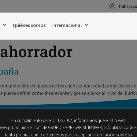
Trabaja 
g
Quiénes somos
Internacional
lahorrador
spaña
la remuneración del pasivo de los clientes. Aún sólo las entidades
e puede definir como interesante y que se acerca al nivel del Euri
En cumplimiento del RDL 13/2012, informamos que el sitio web
ww.grupoinmark.com de GRUPO EMPRESARIAL INMARK, S.A. utiliza cookie
tanto propias como de terceros para recopilar información sobre su