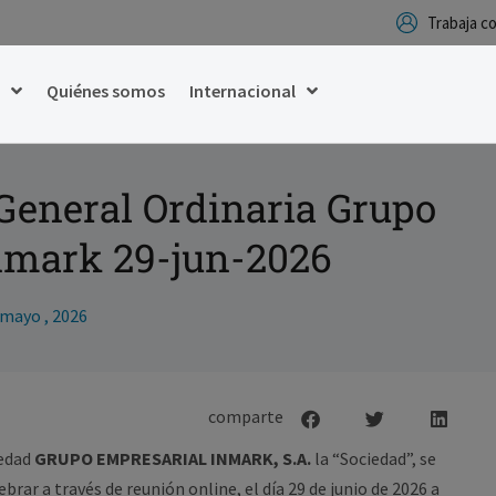
Trabaja 
g
Quiénes somos
Internacional
General Ordinaria Grupo
nmark 29-jun-2026
 mayo , 2026
iedad
GRUPO EMPRESARIAL INMARK,
S.A.
la “Sociedad”, se
brar a través de reunión online, el día 29 de junio de 2026 a