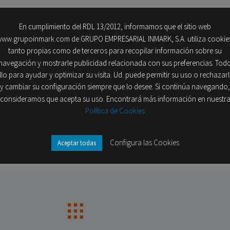
En cumplimiento del RDL 13/2012, informamos que el sitio web
ww.grupoinmark.com de GRUPO EMPRESARIAL INMARK, S.A. utiliza cookie
tanto propias como de terceros para recopilar información sobre su
navegación y mostrarle publicidad relacionada con sus preferencias. Tod
llo para ayudar y optimizar su visita. Ud. puede permitir su uso o rechazar
y cambiar su configuración siempre que lo desee. Si continúa navegando,
r favor, compártelo en tus redes sociales
consideramos que acepta su uso. Encontrará más información en nuestr
Política de Cookies
Configura las Cookies
Aceptar todas