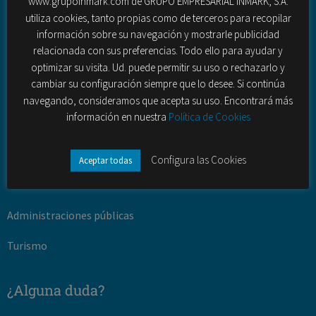
www.grupoinmark.com de GRUPO EMPRESARIAL INMARK, S.A.
utiliza cookies, tanto propias como de terceros para recopilar
Fuerza de ventas externas
información sobre su navegación y mostrarle publicidad
relacionada con sus preferencias. Todo ello para ayudar y
Contact Center (outbound – inbound)
optimizar su visita. Ud. puede permitir su uso o rechazarlo y
cambiar su configuración siempre que lo desee. Si continúa
Sectores
navegando, consideramos que acepta su uso. Encontrará más
información en nuestra
Política de Cookies
Banca y seguros
Telecomunciaciones
Configura las Cookies
Aceptar todas
ONG
Administraciones públicas
Turismo
¿Alguna duda?