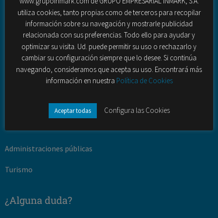
www.grupoinmark.com de GRUPO EMPRESARIAL INMARK, S.A.
utiliza cookies, tanto propias como de terceros para recopilar
Fuerza de ventas externas
información sobre su navegación y mostrarle publicidad
relacionada con sus preferencias. Todo ello para ayudar y
Contact Center (outbound – inbound)
optimizar su visita. Ud. puede permitir su uso o rechazarlo y
cambiar su configuración siempre que lo desee. Si continúa
Sectores
navegando, consideramos que acepta su uso. Encontrará más
información en nuestra
Política de Cookies
Banca y seguros
Telecomunciaciones
Configura las Cookies
Aceptar todas
ONG
Administraciones públicas
Turismo
¿Alguna duda?