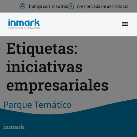
Trabaja con nosotros
Área privada de accionistas
Etiquetas:
iniciativas
empresariales
Parque Temático
inmark