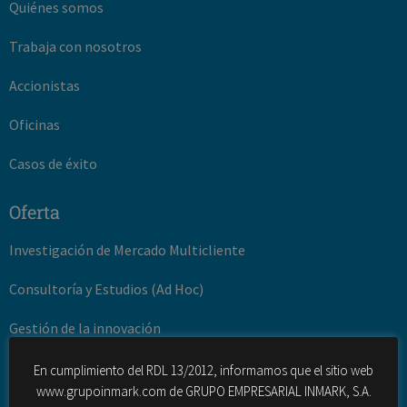
Quiénes somos
Trabaja con nosotros
Accionistas
Oficinas
Casos de éxito
Oferta
Investigación de Mercado Multicliente
Consultoría y Estudios (Ad Hoc)
Gestión de la innovación
Desarrollo turístico y territorial
En cumplimiento del RDL 13/2012, informamos que el sitio web
www.grupoinmark.com de GRUPO EMPRESARIAL INMARK, S.A.
Fuerza de ventas externas