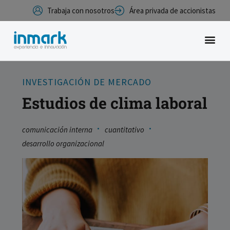
Trabaja con nosotros
Área privada de accionistas
INVESTIGACIÓN DE MERCADO
Estudios de clima laboral
·
·
comunicación interna
cuantitativo
desarrollo organizacional