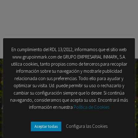
En cumplimiento del RDL 13/2012, informamos que el sitio web
www.grupoinmark.com de GRUPO EMPRESARIAL INMARK, S.A.
utiliza cookies, tanto propias como de terceros para recopilar
información sobre su navegación y mostrarle publicidad
relacionada con sus preferencias. Todo ello para ayudar y
optimizar su visita. Ud. puede permitir su uso o rechazarlo y
cambiar su configuración siempre que lo desee. Si continúa
navegando, consideramos que acepta su uso. Encontrará más
información en nuestra
Política de Cookies
¿Quieres aumentar tus cifras?
Configura las Cookies
Aceptar todas
Hablemos