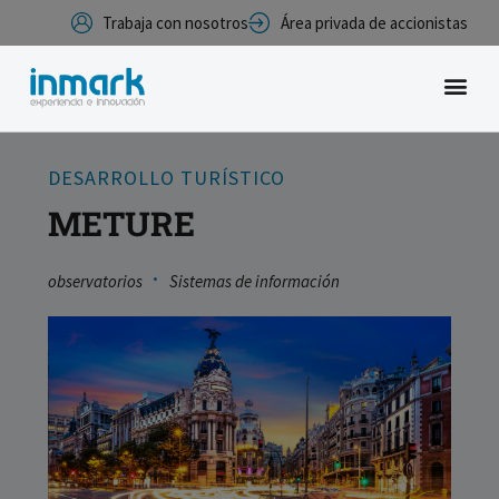
Trabaja con nosotros
Área privada de accionistas
DESARROLLO TURÍSTICO
METURE
·
observatorios
Sistemas de información