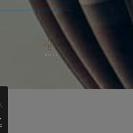
Turismo
s,
o
lo