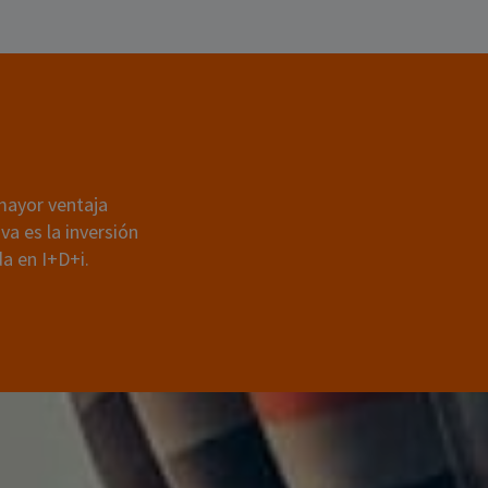
i
mayor ventaja
va es la inversión
a en I+D+i.