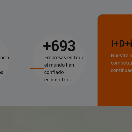
+
1.000
I+D+
Nuestra 
encia
Empresas en todo
competiti
el mundo han
continuad
es
confiado
en nosotros