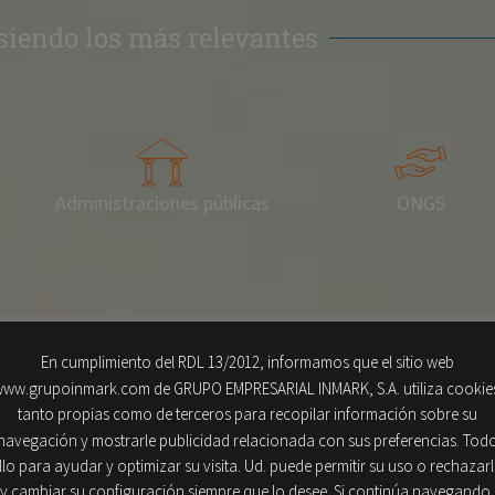
 siendo los más relevantes
Administraciones públicas
ONGS
En cumplimiento del RDL 13/2012, informamos que el sitio web
ww.grupoinmark.com de GRUPO EMPRESARIAL INMARK, S.A. utiliza cookie
tanto propias como de terceros para recopilar información sobre su
navegación y mostrarle publicidad relacionada con sus preferencias. Tod
podemos ayudarte
llo para ayudar y optimizar su visita. Ud. puede permitir su uso o rechazar
y cambiar su configuración siempre que lo desee. Si continúa navegando,