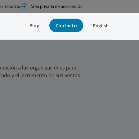
con nosotros
Área privada de accionistas
Blog
Contacto
English
ación a las organizaciones para
ado y el incremento de sus ventas.