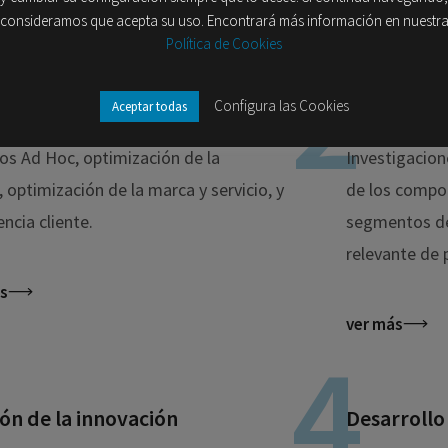
consideramos que acepta su uso. Encontrará más información en nuestr
Política de Cookies
Configura las Cookies
Aceptar todas
ltoría y Estudios (Ad Hoc)
Estudios m
os Ad Hoc, optimización de la
Investigacion
, optimización de la marca y servicio, y
de los compo
encia cliente.
segmentos d
relevante de 
s
ver más
ón de la innovación
Desarrollo 