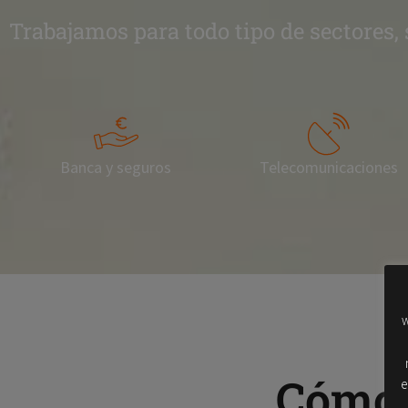
Trabajamos para todo tipo de sectores,
Banca y seguros
Telecomunicaciones
w
Cómo 
e