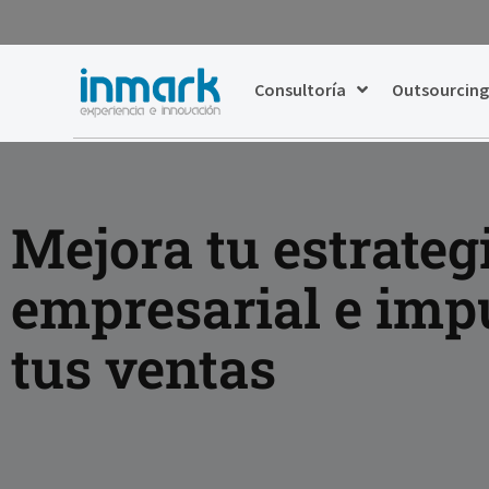
Consultoría
Outsourcin
Mejora tu estrateg
empresarial e imp
tus ventas